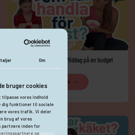
Familjen Fröhlich – Middag på en budget
taljer
Om
Læs mere
e bruger cookies
t tilpasse vores indhold
e dig funktioner til sociale
ere vores trafik. Vi deler
in brug af vores
partnere inden for
ceringspartnere og