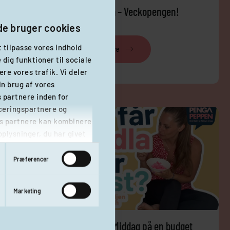
Familjen Leetma – Veckopengen!
e bruger cookies
t tilpasse vores indhold
Læs mere
e dig funktioner til sociale
ere vores trafik. Vi deler
in brug af vores
partnere inden for
ceringspartnere og
s partnere kan kombinere
plysninger, du har givet
indsamlet fra din brug af
Præferencer
Marketing
Familjen Fröhlich – Middag på en budget