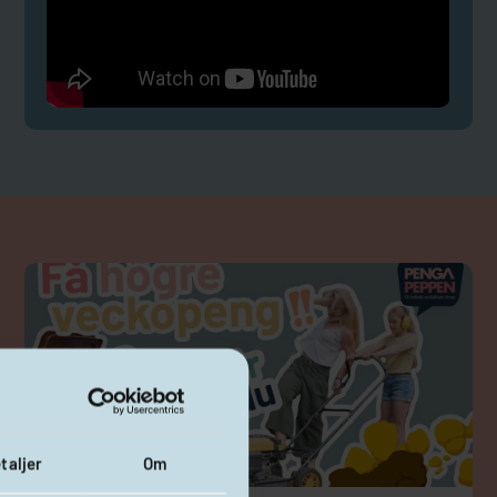
taljer
Om